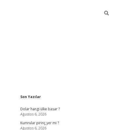
Sidebar
Son Yazılar
https://hiltonbet-giris.com/
betexper i
Dolar hangi ülke basar ?
Ağustos 6, 2026
Kumrular pirinç yer mi ?
Ağustos 6, 2026