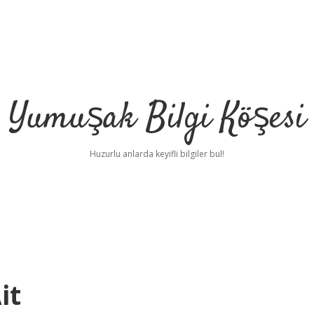
Yumuşak Bilgi Köşesi
Huzurlu anlarda keyifli bilgiler bul!
it