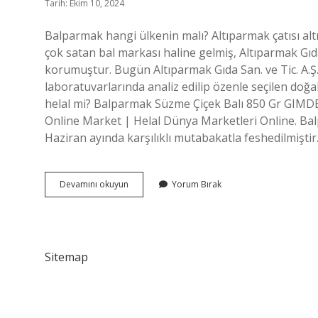
Tarih: Ekim 10, 2024
Balparmak hangi ülkenin malı? Altıparmak çatısı alt
çok satan bal markası haline gelmiş, Altıparmak Gıda
korumuştur. Bugün Altıparmak Gıda San. ve Tic. A.
laboratuvarlarında analiz edilip özenle seçilen doğal
helal mi? Balparmak Süzme Çiçek Balı 850 Gr GIMDE
Online Market | Helal Dünya Marketleri Online. Balpar
Haziran ayında karşılıklı mutabakatla feshedilmiştir
Balparmak
Devamını okuyun
Yorum Bırak
Nereye
Ait
Sitemap