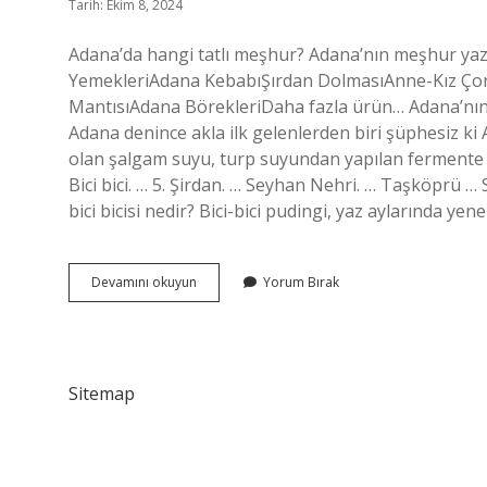
Tarih: Ekim 8, 2024
Adana’da hangi tatlı meşhur? Adana’nın meşhur yaz ta
YemekleriAdana KebabıŞırdan DolmasıAnne-Kız Ço
MantısıAdana BörekleriDaha fazla ürün… Adana’nı
Adana denince akla ilk gelenlerden biri şüphesiz ki
olan şalgam suyu, turp suyundan yapılan fermente bi
Bici bici. … 5. Şirdan. … Seyhan Nehri. … Taşköprü 
bici bicisi nedir? Bici-bici pudingi, yaz aylarında yen
Adanada
Devamını okuyun
Yorum Bırak
Tatlı
Olarak
Ne
Yenir
Sitemap