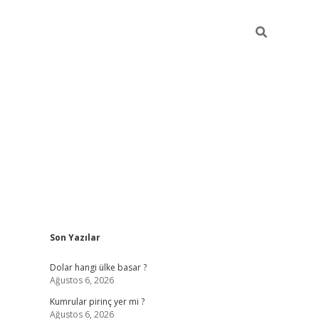
Sidebar
Son Yazılar
https://hiltonbet-giris.com/
betexper i
Dolar hangi ülke basar ?
Ağustos 6, 2026
Kumrular pirinç yer mi ?
Ağustos 6, 2026