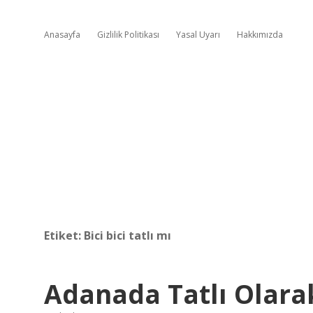
Anasayfa
Gizlilik Politikası
Yasal Uyarı
Hakkımızda
Etiket:
Bici bici tatlı mı
Adanada Tatlı Olara