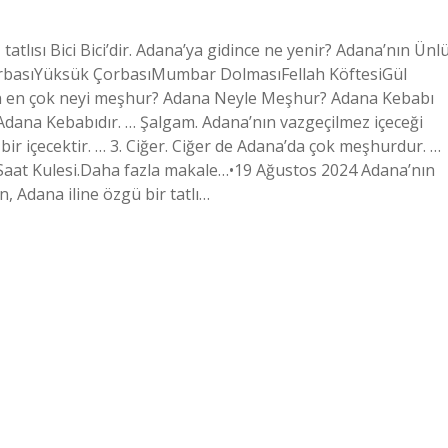
tlısı Bici Bici’dir. Adana’ya gidince ne yenir? Adana’nın Ünl
rbasıYüksük ÇorbasıMumbar DolmasıFellah KöftesiGül
n en çok neyi meşhur? Adana Neyle Meşhur? Adana Kebabı
 Adana Kebabıdır. … Şalgam. Adana’nın vazgeçilmez içeceği
r içecektir. … 3. Ciğer. Ciğer de Adana’da çok meşhurdur. …
… Saat Kulesi.Daha fazla makale…•19 Ağustos 2024 Adana’nın
en, Adana iline özgü bir tatlı…