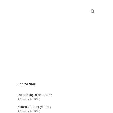
Sidebar
Son Yazılar
https://hiltonbet-giris.com/
betexper 
Dolar hangi ülke basar ?
Ağustos 6, 2026
Kumrular pirinç yer mi ?
Ağustos 6, 2026