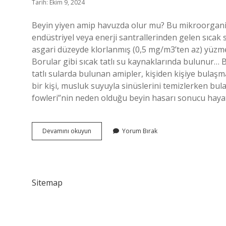
Tarih: Ekim 9, 2024
Beyin yiyen amip havuzda olur mu? Bu mikroorganizma
endüstriyel veya enerji santrallerinden gelen sıcak 
asgari düzeyde klorlanmış (0,5 mg/m3’ten az) yüzme hav
Borular gibi sıcak tatlı su kaynaklarında bulunur… B
tatlı sularda bulunan amipler, kişiden kişiye bulaşm
bir kişi, musluk suyuyla sinüslerini temizlerken bul
fowleri”nin neden olduğu beyin hasarı sonucu hayat
Beyin
Devamını okuyun
Yorum Bırak
Yiyen
Amip
Havuzdan
Bulaşır
Mı
Sitemap