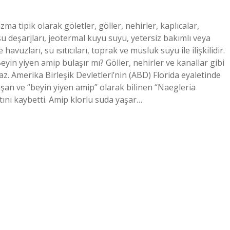
 tipik olarak göletler, göller, nehirler, kaplıcalar,
su deşarjları, jeotermal kuyu suyu, yetersiz bakımlı veya
uzları, su ısıtıcıları, toprak ve musluk suyu ile ilişkilidir.
eyin yiyen amip bulaşır mı? Göller, nehirler ve kanallar gibi
az. Amerika Birleşik Devletleri’nin (ABD) Florida eyaletinde
aşan ve “beyin yiyen amip” olarak bilinen “Naegleria
ını kaybetti. Amip klorlu suda yaşar…