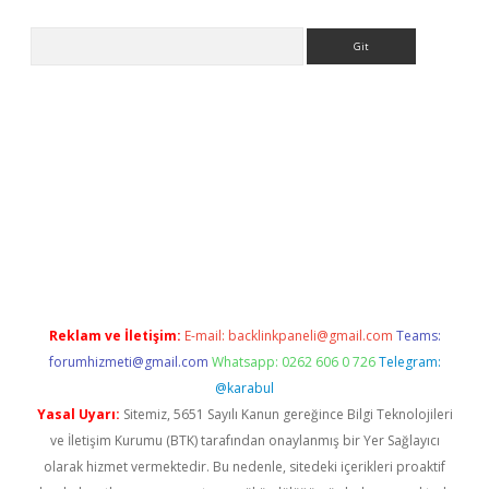
Arama
etexper indir
elexbetgiris.org
Reklam ve İletişim:
E-mail:
backlinkpaneli@gmail.com
Teams:
forumhizmeti@gmail.com
Whatsapp: 0262 606 0 726
Telegram:
@karabul
Yasal Uyarı:
Sitemiz, 5651 Sayılı Kanun gereğince Bilgi Teknolojileri
ve İletişim Kurumu (BTK) tarafından onaylanmış bir Yer Sağlayıcı
olarak hizmet vermektedir. Bu nedenle, sitedeki içerikleri proaktif