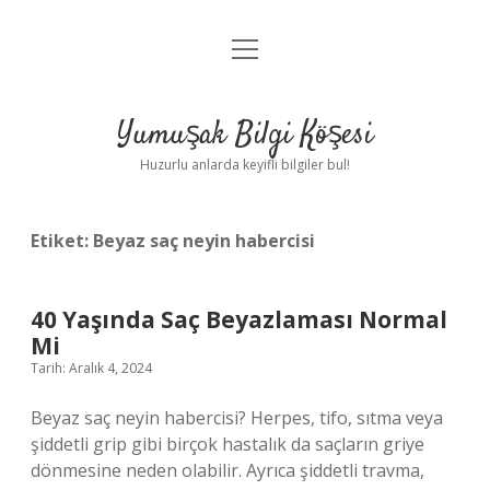
menüyü
Anasayfa
aç
Gizlilik Politikası
Yumuşak Bilgi Köşesi
Yasal Uyarı
Huzurlu anlarda keyifli bilgiler bul!
Hakkımızda
Etiket:
Beyaz saç neyin habercisi
40 Yaşında Saç Beyazlaması Normal
Mi
Tarih: Aralık 4, 2024
Beyaz saç neyin habercisi? Herpes, tifo, sıtma veya
şiddetli grip gibi birçok hastalık da saçların griye
dönmesine neden olabilir. Ayrıca şiddetli travma,