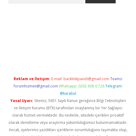
etexper indir
elexbetgiris.org
Reklam ve İletişim:
E-mail:
backlinkpaneli@gmail.com
Teams:
forumhizmeti@gmail.com
Whatsapp: 0262 606 0 726
Telegram:
@karabul
Yasal Uyarı:
Sitemiz, 5651 Sayılı Kanun gereğince Bilgi Teknolojileri
ve İletişim Kurumu (BTK) tarafından onaylanmış bir Yer Sağlayıcı
olarak hizmet vermektedir. Bu nedenle, sitedeki içerikleri proaktif
olarak denetleme veya araştırma yükümlülüğümüz bulunmamaktadır.
Ancak, üyelerimiz yazdıkları içeriklerin sorumluluğunu taşımakta olup,