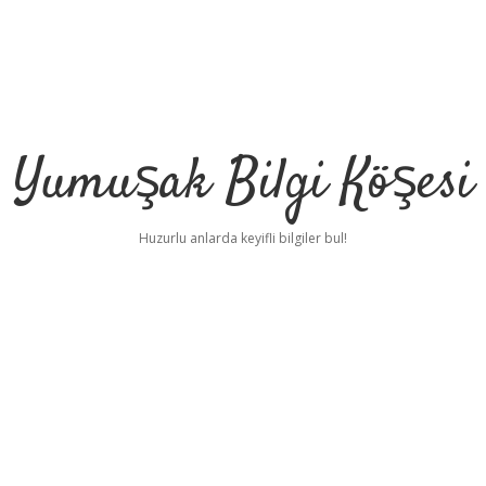
Yumuşak Bilgi Köşesi
Huzurlu anlarda keyifli bilgiler bul!