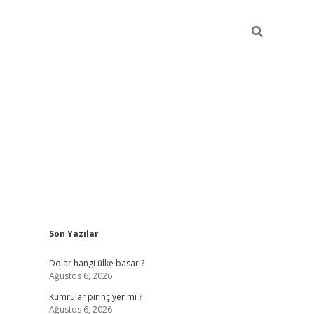
Sidebar
Son Yazılar
https://hiltonbet-giris.com/
betexper i
Dolar hangi ülke basar ?
Ağustos 6, 2026
Kumrular pirinç yer mi ?
Ağustos 6, 2026