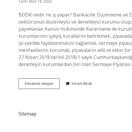
Tarih: Ekim 18, 2024
BDDK nedir ne iş yapar? Bankacılık Düzenleme ve 
sektörünün düzenleyici ve denetleyici kurumu olup, 
yayımlanan Kanun Hükmünde Kararname ile kurulmuş
kurumlarının işleyiş kurallarını belirlemek, piyasada
iyi şekilde faydalanmasını sağlamak, sermaye piyasa
menfaatlerini korumak, piyasaların adil ve etkin bi
27 Nisan 2018 tarihli 2018/1 sayılı Cumhurbaşkanlı
denetleyici kurumlardan biri olan Sermaye Piyasası
Spk
Devamını okuyun
Yorum Bırak
Ve
Bddk
Nedir
Sitemap