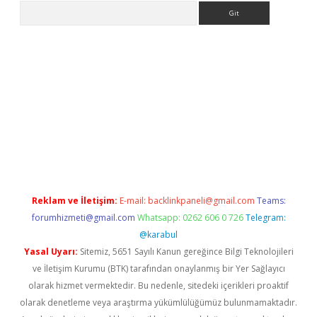
Arama
etexper indir
elexbetgiris.org
Reklam ve İletişim:
E-mail:
backlinkpaneli@gmail.com
Teams:
forumhizmeti@gmail.com
Whatsapp: 0262 606 0 726
Telegram:
@karabul
Yasal Uyarı:
Sitemiz, 5651 Sayılı Kanun gereğince Bilgi Teknolojileri
ve İletişim Kurumu (BTK) tarafından onaylanmış bir Yer Sağlayıcı
olarak hizmet vermektedir. Bu nedenle, sitedeki içerikleri proaktif
olarak denetleme veya araştırma yükümlülüğümüz bulunmamaktadır.