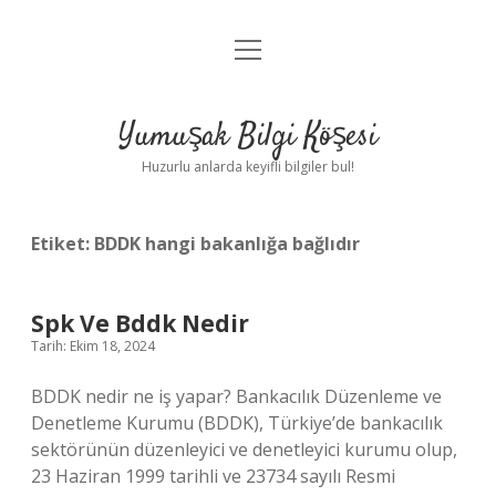
menüyü
Anasayfa
aç
Gizlilik Politikası
Yumuşak Bilgi Köşesi
Yasal Uyarı
Huzurlu anlarda keyifli bilgiler bul!
Hakkımızda
Etiket:
BDDK hangi bakanlığa bağlıdır
Spk Ve Bddk Nedir
Tarih: Ekim 18, 2024
BDDK nedir ne iş yapar? Bankacılık Düzenleme ve
Denetleme Kurumu (BDDK), Türkiye’de bankacılık
sektörünün düzenleyici ve denetleyici kurumu olup,
23 Haziran 1999 tarihli ve 23734 sayılı Resmi