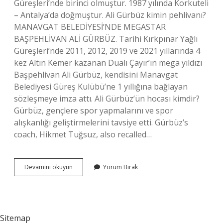
Güreşleri’nde birinci olmuştur. 1987 yılında Korkuteli
– Antalya’da doğmuştur. Ali Gürbüz kimin pehlivanı?
MANAVGAT BELEDİYESİ’NDE MEGASTAR
BAŞPEHLİVAN ALİ GÜRBÜZ. Tarihi Kırkpınar Yağlı
Güreşleri’nde 2011, 2012, 2019 ve 2021 yıllarında 4
kez Altın Kemer kazanan Dualı Çayır’ın mega yıldızı
Başpehlivan Ali Gürbüz, kendisini Manavgat
Belediyesi Güreş Kulübü’ne 1 yıllığına bağlayan
sözleşmeye imza attı. Ali Gürbüz’ün hocası kimdir?
Gürbüz, gençlere spor yapmalarını ve spor
alışkanlığı geliştirmelerini tavsiye etti. Gürbüz’s
coach, Hikmet Tuğsuz, also recalled…
Ali
Devamını okuyun
Yorum Bırak
Gürbüz
Hangi
Köylü
Sitemap