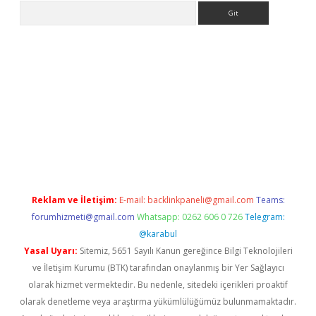
Arama
etexper indir
elexbetgiris.org
Reklam ve İletişim:
E-mail:
backlinkpaneli@gmail.com
Teams:
forumhizmeti@gmail.com
Whatsapp: 0262 606 0 726
Telegram:
@karabul
Yasal Uyarı:
Sitemiz, 5651 Sayılı Kanun gereğince Bilgi Teknolojileri
ve İletişim Kurumu (BTK) tarafından onaylanmış bir Yer Sağlayıcı
olarak hizmet vermektedir. Bu nedenle, sitedeki içerikleri proaktif
olarak denetleme veya araştırma yükümlülüğümüz bulunmamaktadır.