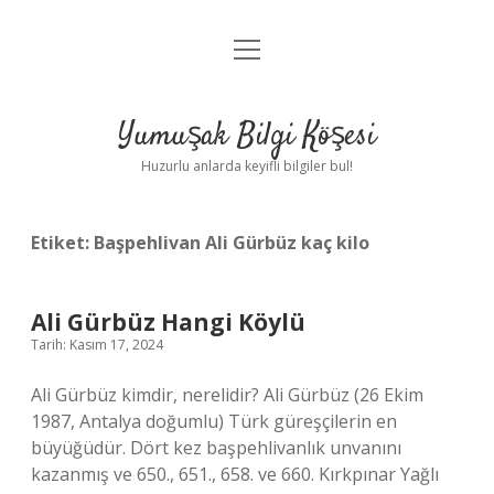
menüyü
Anasayfa
aç
Gizlilik Politikası
Yumuşak Bilgi Köşesi
Yasal Uyarı
Huzurlu anlarda keyifli bilgiler bul!
Hakkımızda
Etiket:
Başpehlivan Ali Gürbüz kaç kilo
Ali Gürbüz Hangi Köylü
Tarih: Kasım 17, 2024
Ali Gürbüz kimdir, nerelidir? Ali Gürbüz (26 Ekim
1987, Antalya doğumlu) Türk güreşçilerin en
büyüğüdür. Dört kez başpehlivanlık unvanını
kazanmış ve 650., 651., 658. ve 660. Kırkpınar Yağlı