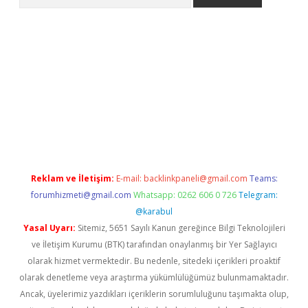
texper indir
elexbetgiris.org
Reklam ve İletişim:
E-mail:
backlinkpaneli@gmail.com
Teams:
forumhizmeti@gmail.com
Whatsapp: 0262 606 0 726
Telegram:
@karabul
Yasal Uyarı:
Sitemiz, 5651 Sayılı Kanun gereğince Bilgi Teknolojileri
ve İletişim Kurumu (BTK) tarafından onaylanmış bir Yer Sağlayıcı
olarak hizmet vermektedir. Bu nedenle, sitedeki içerikleri proaktif
olarak denetleme veya araştırma yükümlülüğümüz bulunmamaktadır.
Ancak, üyelerimiz yazdıkları içeriklerin sorumluluğunu taşımakta olup,