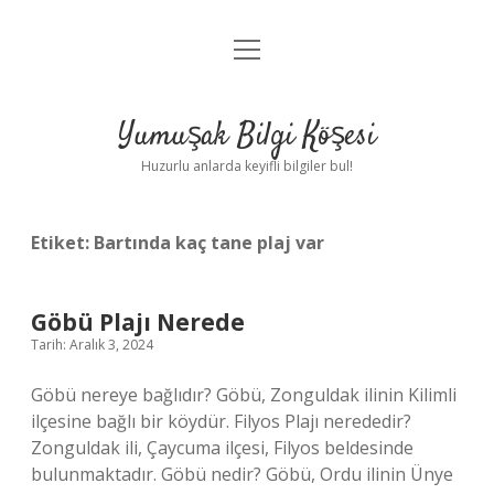
menüyü
Anasayfa
aç
Gizlilik Politikası
Yumuşak Bilgi Köşesi
Yasal Uyarı
Huzurlu anlarda keyifli bilgiler bul!
Hakkımızda
Etiket:
Bartında kaç tane plaj var
Göbü Plajı Nerede
Tarih: Aralık 3, 2024
Göbü nereye bağlıdır? Göbü, Zonguldak ilinin Kilimli
ilçesine bağlı bir köydür. Filyos Plajı nerededir?
Zonguldak ili, Çaycuma ilçesi, Filyos beldesinde
bulunmaktadır. Göbü nedir? Göbü, Ordu ilinin Ünye