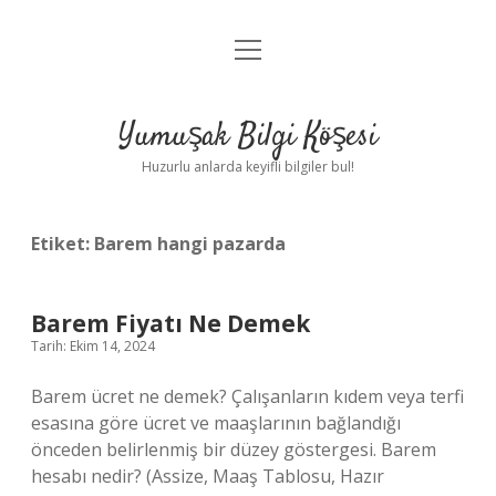
menüyü
Anasayfa
aç
Gizlilik Politikası
Yumuşak Bilgi Köşesi
Yasal Uyarı
Huzurlu anlarda keyifli bilgiler bul!
Hakkımızda
Etiket:
Barem hangi pazarda
Barem Fiyatı Ne Demek
Tarih: Ekim 14, 2024
Barem ücret ne demek? Çalışanların kıdem veya terfi
esasına göre ücret ve maaşlarının bağlandığı
önceden belirlenmiş bir düzey göstergesi. Barem
hesabı nedir? (Assize, Maaş Tablosu, Hazır