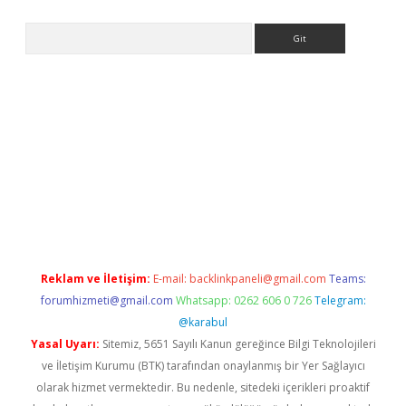
Arama
etexper indir
elexbetgiris.org
Reklam ve İletişim:
E-mail:
backlinkpaneli@gmail.com
Teams:
forumhizmeti@gmail.com
Whatsapp: 0262 606 0 726
Telegram:
@karabul
Yasal Uyarı:
Sitemiz, 5651 Sayılı Kanun gereğince Bilgi Teknolojileri
ve İletişim Kurumu (BTK) tarafından onaylanmış bir Yer Sağlayıcı
olarak hizmet vermektedir. Bu nedenle, sitedeki içerikleri proaktif