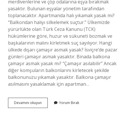
merdivenlerine ve çöp odalarına eşya bırakmak
yasaktır. Bulunan eşyalar yönetim tarafından
toplanacaktır. Apartmanda halı yıkamak yasak mı?
“Balkondan halıyı silkelemek suçtur.” Ülkemizde
yürürlükte olan Türk Ceza Kanunu (TCK)
hükümlerine göre, huzur ve sükuneti bozmak ve
başkalarının malını kirletmek suç sayılıyor. Hangi
ülkede dışarı çamaşır asmak yasak? İsviçre’de pazar
günleri çamaşır asmak yasaktır. Binada balkona
çamaşır asmak yasak mı? “Çamaşır asılabilir” Ancak
diğer komşuların balkonlarını kirletecek şekilde
balkonunuzu yıkamak yasaktır. Balkona çamaşır
asılmasını yasaklamak için apartman…
Balkona
Devamını okuyun
Yorum Bırak
Çamaşır
Asmak
Yasak
Mı