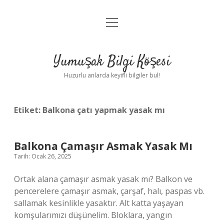
menüyü
Anasayfa
aç
Gizlilik Politikası
Yumuşak Bilgi Köşesi
Yasal Uyarı
Huzurlu anlarda keyifli bilgiler bul!
Hakkımızda
Etiket:
Balkona çatı yapmak yasak mı
Balkona Çamaşır Asmak Yasak Mı
Tarih: Ocak 26, 2025
Ortak alana çamaşır asmak yasak mı? Balkon ve
pencerelere çamaşır asmak, çarşaf, halı, paspas vb.
sallamak kesinlikle yasaktır. Alt katta yaşayan
komşularımızı düşünelim. Bloklara, yangın