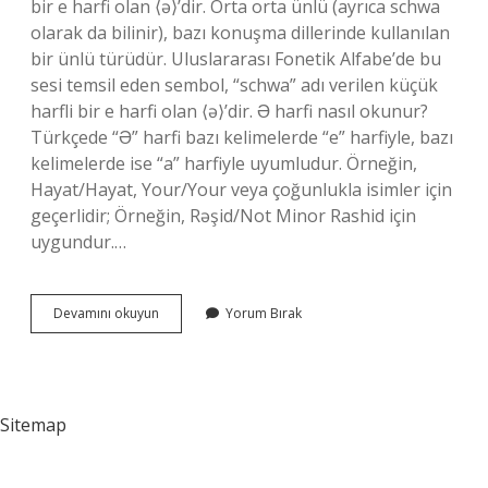
bir e harfi olan ⟨ə⟩’dir. Orta orta ünlü (ayrıca schwa
olarak da bilinir), bazı konuşma dillerinde kullanılan
bir ünlü türüdür. Uluslararası Fonetik Alfabe’de bu
sesi temsil eden sembol, “schwa” adı verilen küçük
harfli bir e harfi olan ⟨ə⟩’dir. Ə harfi nasıl okunur?
Türkçede “Ə” harfi bazı kelimelerde “e” harfiyle, bazı
kelimelerde ise “a” harfiyle uyumludur. Örneğin,
Hayat/Hayat, Your/Your veya çoğunlukla isimler için
geçerlidir; Örneğin, Rəşid/Not Minor Rashid için
uygundur.…
Ə
Devamını okuyun
Yorum Bırak
Hangi
Harf
Sitemap