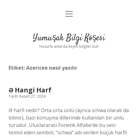
menüyü
Anasayfa
aç
Gizlilik Politikası
Yumuşak Bilgi Köşesi
Yasal Uyarı
Huzurlu anlarda keyifli bilgiler bul!
Hakkımızda
Etiket:
Azericee nasıl yazılır
Ə Hangi Harf
Tarih: Kasım 27, 2024
Ə harfi nedir? Orta orta ünlü (ayrıca schwa olarak da
bilinir), bazı konuşma dillerinde kullanılan bir ünlü
türüdür. Uluslararası Fonetik Alfabe’de bu sesi
temsil eden sembol, “schwa” adı verilen küçük harfli