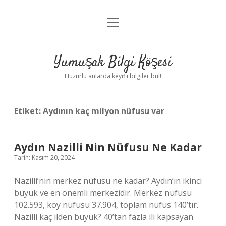
menüyü
Anasayfa
aç
Gizlilik Politikası
Yumuşak Bilgi Köşesi
Yasal Uyarı
Huzurlu anlarda keyifli bilgiler bul!
Hakkımızda
Etiket:
Aydının kaç milyon nüfusu var
Aydın Nazilli Nin Nüfusu Ne Kadar
Tarih: Kasım 20, 2024
Nazilli’nin merkez nüfusu ne kadar? Aydın’ın ikinci
büyük ve en önemli merkezidir. Merkez nüfusu
102.593, köy nüfusu 37.904, toplam nüfus 140’tır.
Nazilli kaç ilden büyük? 40’tan fazla ili kapsayan