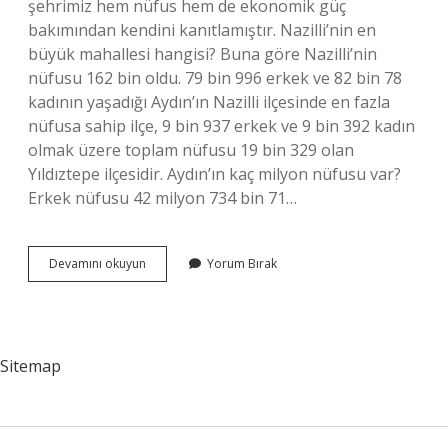
şehrimiz hem nüfus hem de ekonomik güç
bakımından kendini kanıtlamıştır. Nazilli’nin en
büyük mahallesi hangisi? Buna göre Nazilli’nin
nüfusu 162 bin oldu. 79 bin 996 erkek ve 82 bin 78
kadının yaşadığı Aydın’ın Nazilli ilçesinde en fazla
nüfusa sahip ilçe, 9 bin 937 erkek ve 9 bin 392 kadın
olmak üzere toplam nüfusu 19 bin 329 olan
Yıldıztepe ilçesidir. Aydın’ın kaç milyon nüfusu var?
Erkek nüfusu 42 milyon 734 bin 71…
Aydın
Devamını okuyun
Yorum Bırak
Nazilli
Nin
Nüfusu
Ne
Kadar
Sitemap