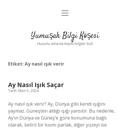
menüyü
Anasayfa
aç
Gizlilik Politikası
Yumuşak Bilgi Köşesi
Yasal Uyarı
Huzurlu anlarda keyifli bilgiler bul!
Hakkımızda
Etiket:
Ay nasıl ışık verir
Ay Nasıl Işık Saçar
Tarih: Ekim 5, 2024
Ay nasıl ışık verir? Ay, Dünya gibi kendi ışığını
yaymaz. Güneşten aldığı ışığı yansıtır. Bu nedenle,
Ay’ın Dünya ve Güneş’e göre konumuna bağlı
olarak, belirli bir kısmı parlak, diğer yüzeyi ise