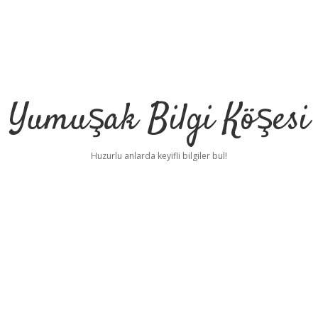
Yumuşak Bilgi Köşesi
Huzurlu anlarda keyifli bilgiler bul!