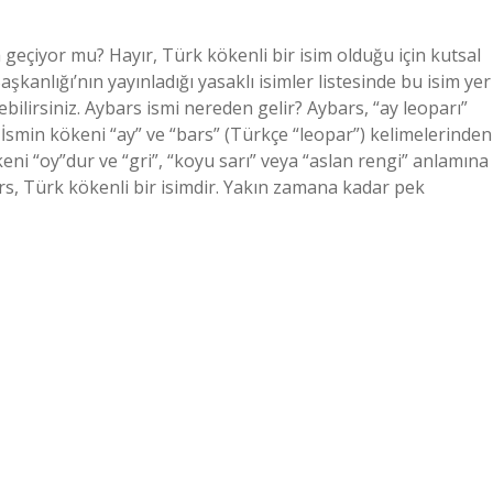
eçiyor mu? Hayır, Türk kökenli bir isim olduğu için kutsal
şkanlığı’nın yayınladığı yasaklı isimler listesinde bu isim yer
ebilirsiniz. Aybars ismi nereden gelir? Aybars, “ay leoparı”
 İsmin kökeni “ay” ve “bars” (Türkçe “leopar”) kelimelerinden
ökeni “oy”dur ve “gri”, “koyu sarı” veya “aslan rengi” anlamına
ars, Türk kökenli bir isimdir. Yakın zamana kadar pek