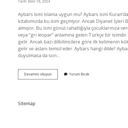
Tarih: Ekim 18, 2024
Aybars ismi islama uygun mu? Aybars ismi Kuran’da g
kitabımızda bu isim geçmiyor. Ancak Diyanet İşleri Ba
almıyor. Bu ismi gönül rahatlığıyla çocuklarınıza ver
veya “gri leopar” anlamına gelen Türkçe bir isimdir.
gelir. Ancak bazı dilbilimcilere göre ilk kelimenin k
gelir ve aslanı temsil eder. Aybars hangi dilde? Ayb
duyulmasa da son…
Aybars
Devamını okuyun
Yorum Bırak
Hangi
Köken
Sitemap