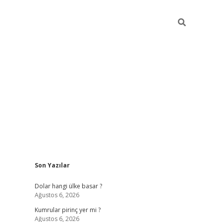
Sidebar
Son Yazılar
https://hiltonbet-giris.com/
betexper i
Dolar hangi ülke basar ?
Ağustos 6, 2026
Kumrular pirinç yer mi ?
Ağustos 6, 2026