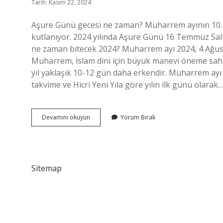
Tarih: Kasım 22, 2024
Aşure Günü gecesi ne zaman? Muharrem ayının 10. 
kutlanıyor. 2024 yılında Aşure Günü 16 Temmuz Sal
ne zaman bitecek 2024? Muharrem ayı 2024, 4 Ağustos
Muharrem, İslam dini için büyük manevi öneme sahipti
yıl yaklaşık 10-12 gün daha erkendir. Muharrem ayı
takvime ve Hicri Yeni Yıla göre yılın ilk günü olarak
Aşure
Devamını okuyun
Yorum Bırak
Gecesi
Ne
Zaman
2024
Sitemap