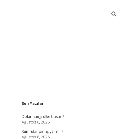
Sidebar
Son Yazılar
https://hiltonbet-giris.com/
betexper i
Dolar hangi ülke basar ?
Ağustos 6, 2026
Kumrular pirinç yer mi ?
Ağustos 6, 2026