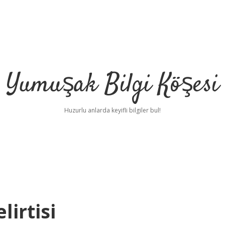
Yumuşak Bilgi Köşesi
Huzurlu anlarda keyifli bilgiler bul!
lirtisi