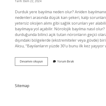
Tarih: Ekim 22, 2024
Durduk yere bayılma neden olur? Aniden bayılmanın 
nedenleri arasında düşük kan şekeri, kalp sorunları,
yetersiz oksijen alımı gibi sağlık sorunları yer alabil
bayılmaya yol açabilir. Nörolojik bayılma nasıl olur
durduğunda bilinci açık tutan nöronların geçici ola
dışındaki bölgelerde (ekstremiteler veya gövde) bir
Aksu, “Bayılanların yüzde 30’u bunu ilk kez yaşıyor
Ani
Devamını okuyun
Yorum Bırak
Bayılma
Neyin
Belirtisi
Sitemap