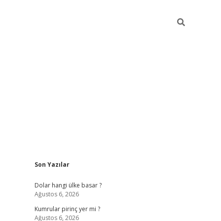
Sidebar
Son Yazılar
https://hiltonbet-giris.com/
betexper i
Dolar hangi ülke basar ?
Ağustos 6, 2026
Kumrular pirinç yer mi ?
Ağustos 6, 2026