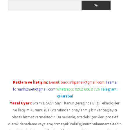
Arama
texper indir
elexbetgiris.org
Reklam ve İletişim:
E-mail:
backlinkpaneli@gmail.com
Teams:
forumhizmeti@gmail.com
Whatsapp: 0262 606 0 726
Telegram:
@karabul
Yasal Uyarı:
Sitemiz, 5651 Sayılı Kanun gereğince Bilgi Teknolojileri
ve İletişim Kurumu (BTK) tarafından onaylanmış bir Yer Sağlayıcı
olarak hizmet vermektedir. Bu nedenle, sitedeki içerikleri proaktif
olarak denetleme veya araştırma yükümlülüğümüz bulunmamaktadır.