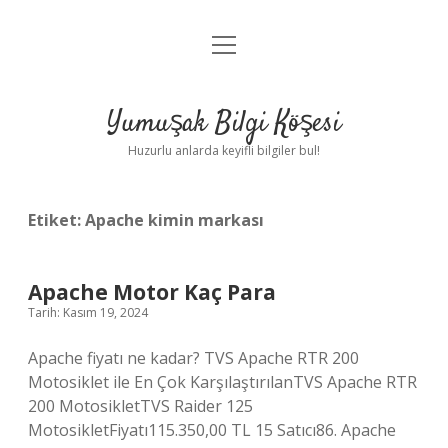
menüyü
Anasayfa
aç
Gizlilik Politikası
Yumuşak Bilgi Köşesi
Yasal Uyarı
Huzurlu anlarda keyifli bilgiler bul!
Hakkımızda
Etiket:
Apache kimin markası
Apache Motor Kaç Para
Tarih: Kasım 19, 2024
Apache fiyatı ne kadar? TVS Apache RTR 200
Motosiklet ile En Çok KarşılaştırılanTVS Apache RTR
200 MotosikletTVS Raider 125
MotosikletFiyatı115.350,00 TL 15 Satıcı86. Apache