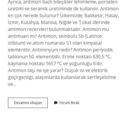
Ayrıca, antimon bazlı bileşikler lehimleme, porselen
üretimi ve seramik üretiminde de kullanılır. Antimon
en çok nerede bulunur? Ülkemizde; Balıkesir, Hatay,
İzmir, Kütahya, Manisa, Niğde ve Tokat illerinde
antimon rezervleri bulunmaktadır. Antimon mu
antimuan mı? Antimon, sembolü Sb (Latince:
stibium) ve atom numarası 51 olan kimyasal
elementtir. Antiminyum nedir? Antimon periyodik
tablonun 50. elementidir. Erime noktası 630,5 °C,
kaynama noktası 1657 °C ve yoğunluğu 6’dır.
Antimon taşı ne işe yarar? Düşük ısı ve elektrik
geçirgenliği, alaşımlarda kullanılarak sertleşebilme
ve…
Antimuan
Devamını okuyun
Yorum Bırak
Nerede
Kullanılır