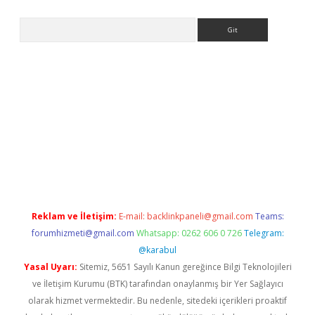
Arama
etexper indir
elexbetgiris.org
Reklam ve İletişim:
E-mail:
backlinkpaneli@gmail.com
Teams:
forumhizmeti@gmail.com
Whatsapp: 0262 606 0 726
Telegram:
@karabul
Yasal Uyarı:
Sitemiz, 5651 Sayılı Kanun gereğince Bilgi Teknolojileri
ve İletişim Kurumu (BTK) tarafından onaylanmış bir Yer Sağlayıcı
olarak hizmet vermektedir. Bu nedenle, sitedeki içerikleri proaktif