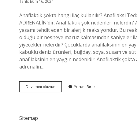
Tarih: Ekim 16, 2024
Anaflaktik şokta hangi ilaç kullanılır? Anafilaksi Te
ADRENALİN’dir. Anafilaktik şok nedenleri nelerdir? An
yaşamı tehdit eden bir alerjik reaksiyondur. Bu reaksiy
olduğu bir nesneye maruz kalmasından saniyeler ila 
yiyecekler nelerdir? Çocuklarda anafilaksinin en yaygı
kabuklu deniz ürünleri, buğday, soya, susam ve süt 
anafilaksinin en yaygın nedenidir. Anafilaktik şokta
adrenalin…
Anafilaktik
Devamını okuyun
Yorum Bırak
Şoka
Neden
Olan
Ilaçlar
Sitemap