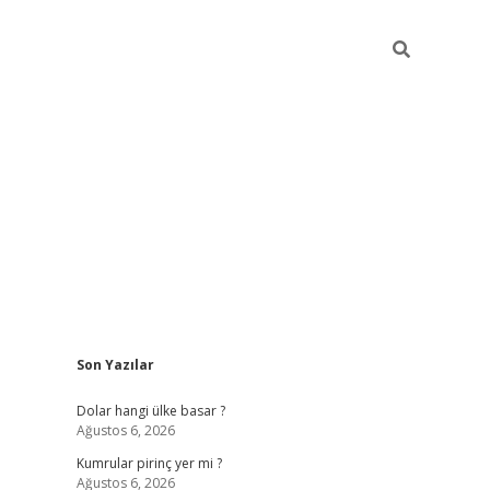
Sidebar
Son Yazılar
https://hiltonbet-giris.com/
betexper i
Dolar hangi ülke basar ?
Ağustos 6, 2026
Kumrular pirinç yer mi ?
Ağustos 6, 2026