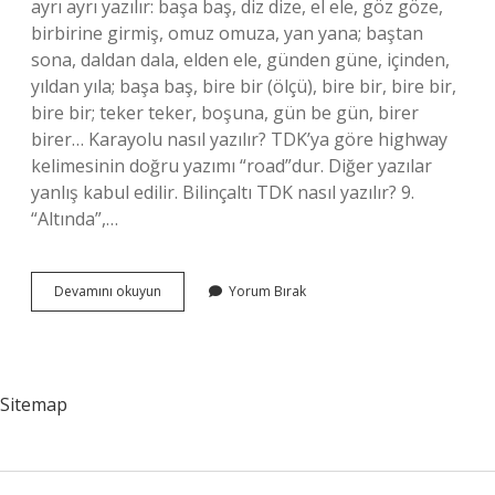
ayrı ayrı yazılır: başa baş, diz dize, el ele, göz göze,
birbirine girmiş, omuz omuza, yan yana; baştan
sona, daldan dala, elden ele, günden güne, içinden,
yıldan yıla; başa baş, bire bir (ölçü), bire bir, bire bir,
bire bir; teker teker, boşuna, gün be gün, birer
birer… Karayolu nasıl yazılır? TDK’ya göre highway
kelimesinin doğru yazımı “road”dur. Diğer yazılar
yanlış kabul edilir. Bilinçaltı TDK nasıl yazılır? 9.
“Altında”,…
Gırgır
Devamını okuyun
Yorum Bırak
Nasıl
Yazılır
Tdk
Sitemap