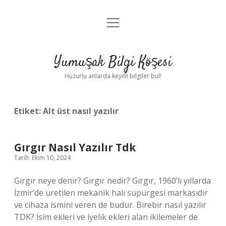
menüyü
Anasayfa
aç
Gizlilik Politikası
Yumuşak Bilgi Köşesi
Yasal Uyarı
Huzurlu anlarda keyifli bilgiler bul!
Hakkımızda
Etiket:
Alt üst nasıl yazılır
Gırgır Nasıl Yazılır Tdk
Tarih: Ekim 10, 2024
Gırgır neye denir? Gırgır nedir? Gırgır, 1960’lı yıllarda
İzmir’de üretilen mekanik halı süpürgesi markasıdır
ve cihaza ismini veren de budur. Birebir nasıl yazılır
TDK? İsim ekleri ve iyelik ekleri alan ikilemeler de