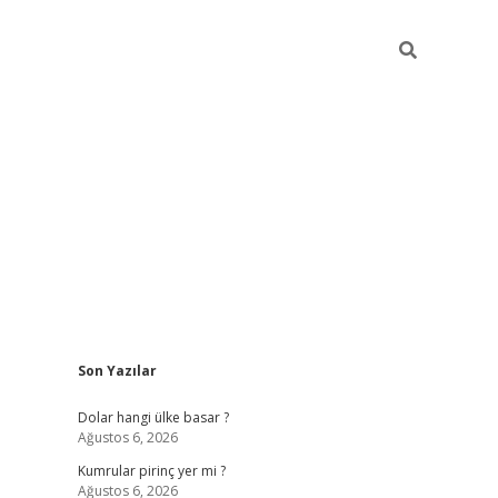
Sidebar
Son Yazılar
https://hiltonbet-giris.com/
betexper i
Dolar hangi ülke basar ?
Ağustos 6, 2026
Kumrular pirinç yer mi ?
Ağustos 6, 2026