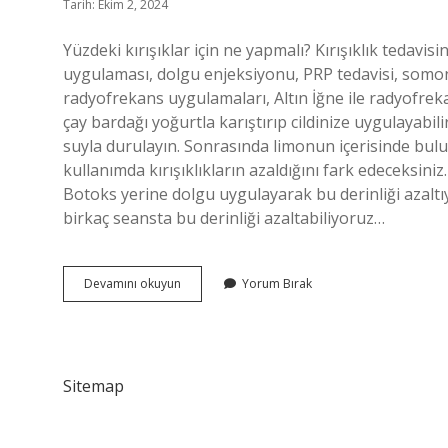
Tarih: Ekim 2, 2024
Yüzdeki kırışıklar için ne yapmalı? Kırışıklık tedavi
uygulaması, dolgu enjeksiyonu, PRP tedavisi, somon 
radyofrekans uygulamaları, Altın İğne ile radyofrekan
çay bardağı yoğurtla karıştırıp cildinize uygulayabil
suyla durulayın. Sonrasında limonun içerisinde bulun
kullanımda kırışıklıkların azaldığını fark edeceksiniz. Y
Botoks yerine dolgu uygulayarak bu derinliği azaltıyor
birkaç seansta bu derinliği azaltabiliyoruz…
Yüzdeki
Devamını okuyun
Yorum Bırak
Kırışıklıklar
Nasıl
Giderilir
Sitemap