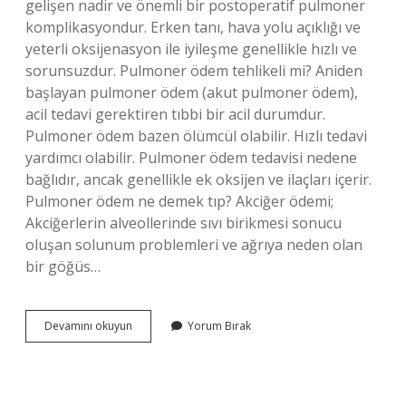
gelişen nadir ve önemli bir postoperatif pulmoner
komplikasyondur. Erken tanı, hava yolu açıklığı ve
yeterli oksijenasyon ile iyileşme genellikle hızlı ve
sorunsuzdur. Pulmoner ödem tehlikeli mi? Aniden
başlayan pulmoner ödem (akut pulmoner ödem),
acil tedavi gerektiren tıbbi bir acil durumdur.
Pulmoner ödem bazen ölümcül olabilir. Hızlı tedavi
yardımcı olabilir. Pulmoner ödem tedavisi nedene
bağlıdır, ancak genellikle ek oksijen ve ilaçları içerir.
Pulmoner ödem ne demek tıp? Akciğer ödemi;
Akciğerlerin alveollerinde sıvı birikmesi sonucu
oluşan solunum problemleri ve ağrıya neden olan
bir göğüs…
Negatif
Devamını okuyun
Yorum Bırak
Basınçlı
Pulmoner
Ödem
Nedir