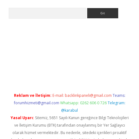
Arama
etexper indir
elexbetgiris.org
Reklam ve İletişim:
E-mail:
backlinkpaneli@gmail.com
Teams:
forumhizmeti@gmail.com
Whatsapp: 0262 606 0 726
Telegram:
@karabul
Yasal Uyarı:
Sitemiz, 5651 Sayılı Kanun gereğince Bilgi Teknolojileri
ve İletişim Kurumu (BTK) tarafından onaylanmış bir Yer Sağlayıcı
olarak hizmet vermektedir. Bu nedenle, sitedeki içerikleri proaktif