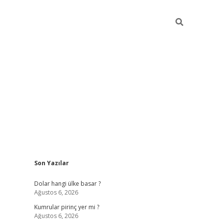
Sidebar
Son Yazılar
https://hiltonbet-giris.com/
betexper i
Dolar hangi ülke basar ?
Ağustos 6, 2026
Kumrular pirinç yer mi ?
Ağustos 6, 2026