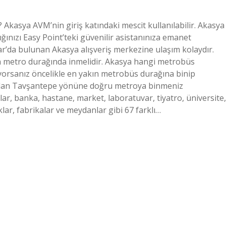
 Akasya AVM’nin giriş katındaki mescit kullanılabilir. Akasya
ınızı Easy Point’teki güvenilir asistanınıza emanet
r’da bulunan Akasya alışveriş merkezine ulaşım kolaydır.
n metro durağında inmelidir. Akasya hangi metrobüs
orsanız öncelikle en yakın metrobüs durağına binip
adan Tavşantepe yönüne doğru metroya binmeniz
ar, banka, hastane, market, laboratuvar, tiyatro, üniversite,
ar, fabrikalar ve meydanlar gibi 67 farklı…