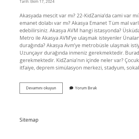
Tarih: Ekim 17, 2024
Akasyada mescit var mı? 22-KidZania’da cami var mı?
emanet dolabı var mı? Akasya Emanet Tüm mal varlığ
edebilirsiniz. Akasya AVM hangi istasyonda? Üsküda
Metro ile Akasya AVM’ye ulaşmak isteyenler Ünala
durağında? Akasya Avm’ye metrobüsle ulaşmak istiy
Uzunçayır durağında inmeniz gerekmektedir. Bur
gerekmektedir. KidZania’nın içinde neler var? Çocukl
itfaiye, deprem simülasyon merkezi, stadyum, sokakl
Akasya
Devamını okuyun
Yorum Bırak
Mescid
Var
Mı
Sitemap