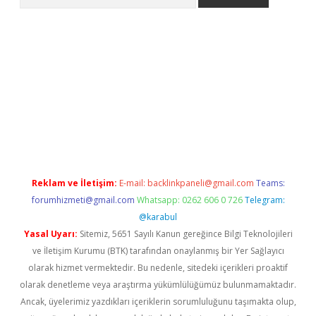
om/
betexper indir
elexbetgiris.org
Reklam ve İletişim:
E-mail:
backlinkpaneli@gmail.com
Teams:
forumhizmeti@gmail.com
Whatsapp: 0262 606 0 726
Telegram:
@karabul
Yasal Uyarı:
Sitemiz, 5651 Sayılı Kanun gereğince Bilgi Teknolojileri
ve İletişim Kurumu (BTK) tarafından onaylanmış bir Yer Sağlayıcı
olarak hizmet vermektedir. Bu nedenle, sitedeki içerikleri proaktif
olarak denetleme veya araştırma yükümlülüğümüz bulunmamaktadır.
Ancak, üyelerimiz yazdıkları içeriklerin sorumluluğunu taşımakta olup,