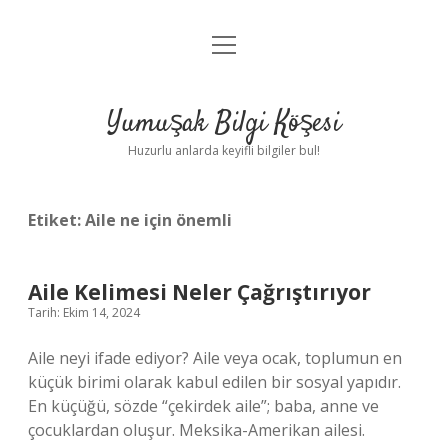
menüyü
Anasayfa
aç
Gizlilik Politikası
Yumuşak Bilgi Köşesi
Yasal Uyarı
Huzurlu anlarda keyifli bilgiler bul!
Hakkımızda
Etiket:
Aile ne için önemli
Aile Kelimesi Neler Çağrıştırıyor
Tarih: Ekim 14, 2024
Aile neyi ifade ediyor? Aile veya ocak, toplumun en
küçük birimi olarak kabul edilen bir sosyal yapıdır.
En küçüğü, sözde “çekirdek aile”; baba, anne ve
çocuklardan oluşur. Meksika-Amerikan ailesi.