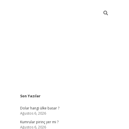
Sidebar
Son Yazılar
https://hiltonbet-giris.com/
betexper i
Dolar hangi ülke basar ?
Ağustos 6, 2026
Kumrular pirinç yer mi ?
Ağustos 6, 2026