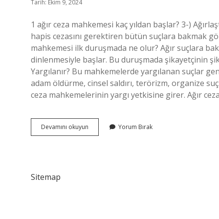
Tarih: Ekim 9, 2024
1 ağır ceza mahkemesi kaç yıldan başlar? 3-) Ağırla
hapis cezasını gerektiren bütün suçlara bakmak görev
mahkemesi ilk duruşmada ne olur? Ağır suçlara bak
dinlenmesiyle başlar. Bu duruşmada şikayetçinin şik
Yargılanır? Bu mahkemelerde yargılanan suçlar genell
adam öldürme, cinsel saldırı, terörizm, organize suç
ceza mahkemelerinin yargı yetkisine girer. Ağır c
1
Devamını okuyun
Yorum Bırak
Ağır
Ceza
Mahkemesi
Kaç
Yıl
Sitemap
Ceza
Verir