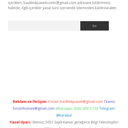
içerikleri,
backlinkpanelicomtr@gmail.com
adresine bildirmeniz
halinde, ilgili içerikler yasal süre içerisinde sitemizden kaldırılacaktır.
Arama
etexper indir
elexbetgiris.org
Reklam ve İletişim:
E-mail:
backlinkpaneli@gmail.com
Teams:
forumhizmeti@gmail.com
Whatsapp: 0262 606 0 726
Telegram:
@karabul
Yasal Uyarı:
Sitemiz, 5651 Sayılı Kanun gereğince Bilgi Teknolojileri