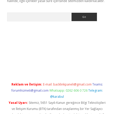
halinde, ilgili içerikler yasal süre içerisinde sitemizden kaldırılacaktır.
Arama
etexper indir
elexbetgiris.org
Reklam ve İletişim:
E-mail:
backlinkpaneli@gmail.com
Teams:
forumhizmeti@gmail.com
Whatsapp: 0262 606 0 726
Telegram:
@karabul
Yasal Uyarı:
Sitemiz, 5651 Sayılı Kanun gereğince Bilgi Teknolojileri
ve İletişim Kurumu (BTK) tarafından onaylanmış bir Yer Sağlayıcı