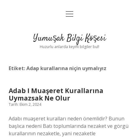
menüyü
Anasayfa
aç
Gizlilik Politikası
Yumuşak Bilgi Köşesi
Yasal Uyarı
Huzurlu anlarda keyifli bilgiler bul!
Hakkımızda
Etiket:
Adap kurallarına niçin uymalıyız
Adab I Muaşeret Kurallarına
Uymazsak Ne Olur
Tarih: Ekim 2, 2024
Adabı muaşeret kuralları neden önemlidir? Bunun
başlıca nedeni Batı toplumlarında nezaket ve görgü
kurallarının nezaketle, yani nezaketle