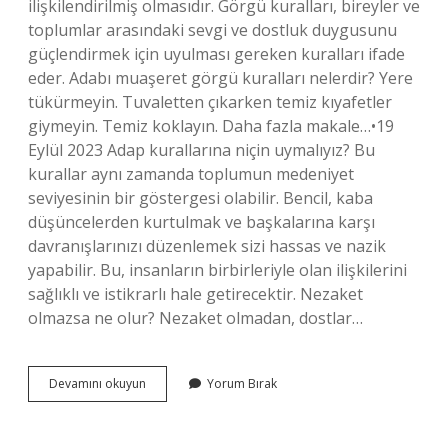
ilişkilendirilmiş olmasıdır. Görgü kuralları, bireyler ve
toplumlar arasındaki sevgi ve dostluk duygusunu
güçlendirmek için uyulması gereken kuralları ifade
eder. Adabı muaşeret görgü kuralları nelerdir? Yere
tükürmeyin. Tuvaletten çıkarken temiz kıyafetler
giymeyin. Temiz koklayın. Daha fazla makale…•19
Eylül 2023 Adap kurallarına niçin uymalıyız? Bu
kurallar aynı zamanda toplumun medeniyet
seviyesinin bir göstergesi olabilir. Bencil, kaba
düşüncelerden kurtulmak ve başkalarına karşı
davranışlarınızı düzenlemek sizi hassas ve nazik
yapabilir. Bu, insanların birbirleriyle olan ilişkilerini
sağlıklı ve istikrarlı hale getirecektir. Nezaket
olmazsa ne olur? Nezaket olmadan, dostlar…
Adab
Devamını okuyun
Yorum Bırak
I
Muaşeret
Kurallarına