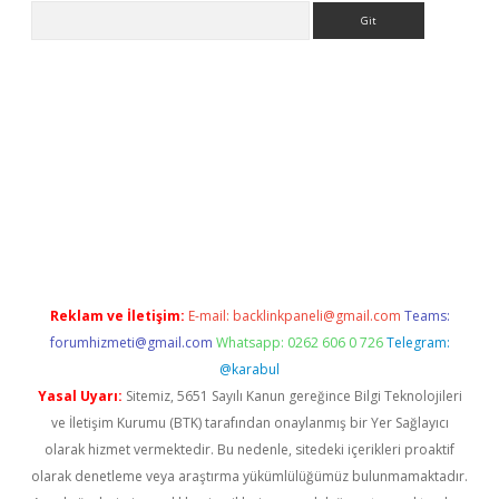
Arama
etexper indir
elexbetgiris.org
Reklam ve İletişim:
E-mail:
backlinkpaneli@gmail.com
Teams:
forumhizmeti@gmail.com
Whatsapp: 0262 606 0 726
Telegram:
@karabul
Yasal Uyarı:
Sitemiz, 5651 Sayılı Kanun gereğince Bilgi Teknolojileri
ve İletişim Kurumu (BTK) tarafından onaylanmış bir Yer Sağlayıcı
olarak hizmet vermektedir. Bu nedenle, sitedeki içerikleri proaktif
olarak denetleme veya araştırma yükümlülüğümüz bulunmamaktadır.