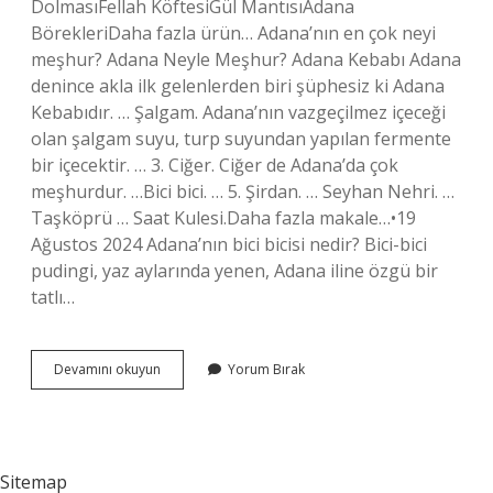
DolmasıFellah KöftesiGül MantısıAdana
BörekleriDaha fazla ürün… Adana’nın en çok neyi
meşhur? Adana Neyle Meşhur? Adana Kebabı Adana
denince akla ilk gelenlerden biri şüphesiz ki Adana
Kebabıdır. … Şalgam. Adana’nın vazgeçilmez içeceği
olan şalgam suyu, turp suyundan yapılan fermente
bir içecektir. … 3. Ciğer. Ciğer de Adana’da çok
meşhurdur. …Bici bici. … 5. Şirdan. … Seyhan Nehri. …
Taşköprü … Saat Kulesi.Daha fazla makale…•19
Ağustos 2024 Adana’nın bici bicisi nedir? Bici-bici
pudingi, yaz aylarında yenen, Adana iline özgü bir
tatlı…
Adanada
Devamını okuyun
Yorum Bırak
Tatlı
Olarak
Ne
Yenir
Sitemap