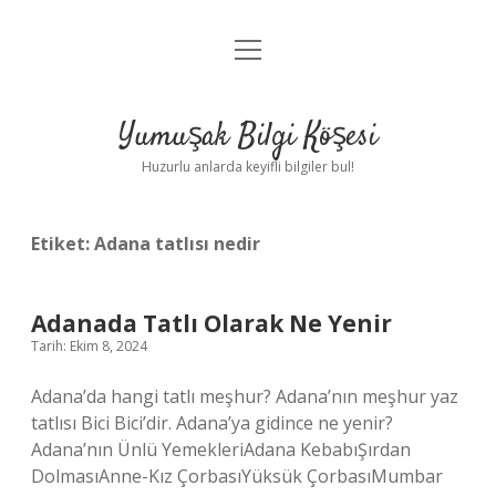
menüyü
Anasayfa
aç
Gizlilik Politikası
Yumuşak Bilgi Köşesi
Yasal Uyarı
Huzurlu anlarda keyifli bilgiler bul!
Hakkımızda
Etiket:
Adana tatlısı nedir
Adanada Tatlı Olarak Ne Yenir
Tarih: Ekim 8, 2024
Adana’da hangi tatlı meşhur? Adana’nın meşhur yaz
tatlısı Bici Bici’dir. Adana’ya gidince ne yenir?
Adana’nın Ünlü YemekleriAdana KebabıŞırdan
DolmasıAnne-Kız ÇorbasıYüksük ÇorbasıMumbar