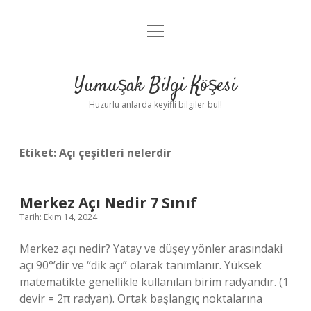
menüyü
Anasayfa
aç
Gizlilik Politikası
Yumuşak Bilgi Köşesi
Yasal Uyarı
Huzurlu anlarda keyifli bilgiler bul!
Hakkımızda
Etiket:
Açı çeşitleri nelerdir
Merkez Açı Nedir 7 Sınıf
Tarih: Ekim 14, 2024
Merkez açı nedir? Yatay ve düşey yönler arasındaki
açı 90°’dir ve “dik açı” olarak tanımlanır. Yüksek
matematikte genellikle kullanılan birim radyandır. (1
devir = 2π radyan). Ortak başlangıç ​​noktalarına