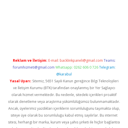
texper indir
elexbetgiris.org
Reklam ve İletişim:
E-mail:
backlinkpaneli@gmail.com
Teams:
forumhizmeti@gmail.com
Whatsapp: 0262 606 0 726
Telegram:
@karabul
Yasal Uyarı:
Sitemiz, 5651 Sayılı Kanun gereğince Bilgi Teknolojileri
ve İletişim Kurumu (BTK) tarafından onaylanmış bir Yer Sağlayıcı
olarak hizmet vermektedir. Bu nedenle, sitedeki içerikleri proaktif
olarak denetleme veya araştırma yükümlülüğümüz bulunmamaktadır.
Ancak, üyelerimiz yazdıkları içeriklerin sorumluluğunu taşımakta olup,
siteye üye olarak bu sorumluluğu kabul etmiş sayılırlar. Bu internet
sitesi, herhangi bir marka, kurum veya şahıs şirketi ile hiçbir bağlantısı