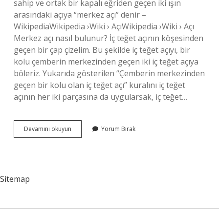
sahip ve ortak bir kapalı eğriden geçen iki ışın
arasındaki açıya “merkez açı” denir –
WikipediaWikipedia ›Wiki › AçıWikipedia ›Wiki › Açı
Merkez açı nasıl bulunur? İç teğet açının köşesinden
geçen bir çap çizelim. Bu şekilde iç teğet açıyı, bir
kolu çemberin merkezinden geçen iki iç teğet açıya
böleriz. Yukarıda gösterilen “Çemberin merkezinden
geçen bir kolu olan iç teğet açı” kuralını iç teğet
açının her iki parçasına da uygularsak, iç teğet…
Merkez
Devamını okuyun
Yorum Bırak
Açı
Nedir
7
Sınıf
Sitemap