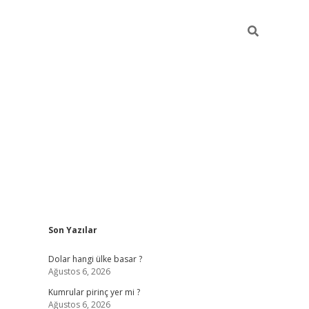
Sidebar
Son Yazılar
https://hiltonbet-giris.com/
betexper indir
elexbetgiris.org
Dolar hangi ülke basar ?
Ağustos 6, 2026
Kumrular pirinç yer mi ?
Ağustos 6, 2026