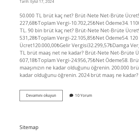
Tarih: Eylül 17, 2024
50.000 TL brüt kaç net? Brüt-Nete Net-Brüte Ücret
227,68₺Toplam Vergi-10.702,25₺Net Ödeme34. 110000
TL. 90 bin brüt kaç net? Brüt-Nete Net-Brüte Ücre
531,28₺Toplam Vergi-22.105,85₺Net Ödeme54. 120 
Ücret120.000,00₺Gelir Vergisi32.299,57₺Damga Ve
TL brüt maaş net ne kadar? Brüt-Nete Net-Brüte Ü
607,18₺Toplam Vergi-24.956,75₺Net Ödeme58. Brüt 
maaşınızın ne kadar olduğunu öğrenin. 200.000 brüt
kadar olduğunu öğrenin. 2024 brüt maaş ne kadar? 2
100
Devamını okuyun
10 Yorum
Bin
Brüt
Kaç
Net
Sitemap