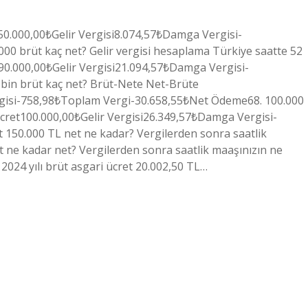
50.000,00₺Gelir Vergisi8.074,57₺Damga Vergisi-
 brüt kaç net? Gelir vergisi hesaplama Türkiye saatte 52
t90.000,00₺Gelir Vergisi21.094,57₺Damga Vergisi-
bin brüt kaç net? Brüt-Nete Net-Brüte
rgisi-758,98₺Toplam Vergi-30.658,55₺Net Ödeme68. 100.000
cret100.000,00₺Gelir Vergisi26.349,57₺Damga Vergisi-
150.000 TL net ne kadar? Vergilerden sonra saatlik
 ne kadar net? Vergilerden sonra saatlik maaşınızın ne
024 yılı brüt asgari ücret 20.002,50 TL…