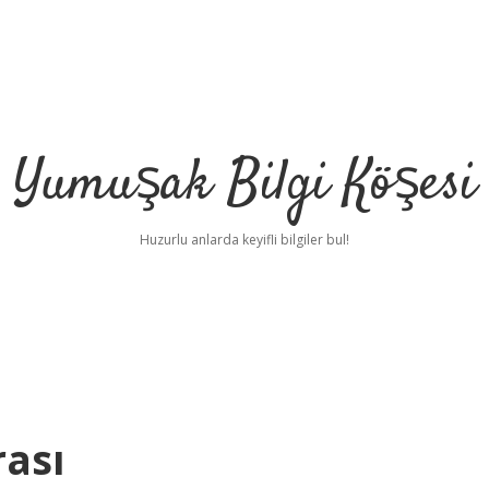
Yumuşak Bilgi Köşesi
Huzurlu anlarda keyifli bilgiler bul!
rası