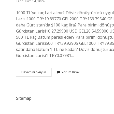
Tarih: Ekim 14, 2024
1000 TL’ye kaç Lari alınır? Döviz dönüştürücü uygul
Larisi1000 TRY19.89770 GEL2000 TRY159.79540 GE
daha Gürcistan’da $100 kaç lira? Para birimi dönü
Gürcistan Larisi10 27.29900 USD GEL20 54.59800 
500 TL kaç Batum parası eder? Para birimi dönüştü
Gürcistan Larisi500 TRY39.92905 GEL1000 TRY79.
satır daha Batum 1 TL ne kadar? Döviz dönüştürücü
Gürcistan Larisi1 TRY0.07981…
100
Devamını okuyun
Yorum Bırak
Tl
Kaç
Batum
Parası
Sitemap