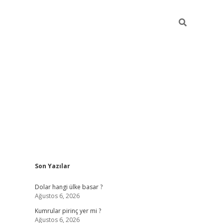
Sidebar
Son Yazılar
https://hiltonbet-giris.com/
betexper i
Dolar hangi ülke basar ?
Ağustos 6, 2026
Kumrular pirinç yer mi ?
Ağustos 6, 2026