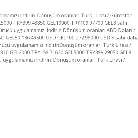
amamızı indirin. Dönüşüm oranları Türk Lirası / Gürcistan
L5000 TRY399.48850 GEL10000 TRY109.97700 GEL8 satır
ştürücü uygulamamızı indirin Dönüşüm oranları ABD Doları /
USD GEL50 136.49500 USD GEL100 272.99000 USD 8 satır dah
rücü uygulamamızı indirinDönüşüm oranları Türk Lirası /
85810 GEL2000 TRY159.71620 GEL5000 TRY399.29050 GEL8
 uygulamamızı indirin. Dönüşüm oranları Türk Lirası /