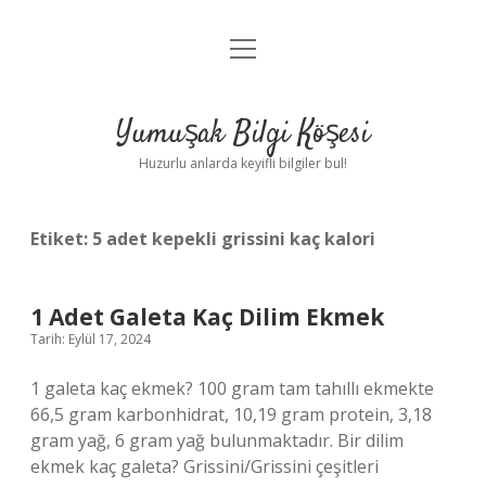
menüyü
Anasayfa
aç
Gizlilik Politikası
Yumuşak Bilgi Köşesi
Yasal Uyarı
Huzurlu anlarda keyifli bilgiler bul!
Hakkımızda
Etiket:
5 adet kepekli grissini kaç kalori
1 Adet Galeta Kaç Dilim Ekmek
Tarih: Eylül 17, 2024
1 galeta kaç ekmek? 100 gram tam tahıllı ekmekte
66,5 gram karbonhidrat, 10,19 gram protein, 3,18
gram yağ, 6 gram yağ bulunmaktadır. Bir dilim
ekmek kaç galeta? Grissini/Grissini çeşitleri