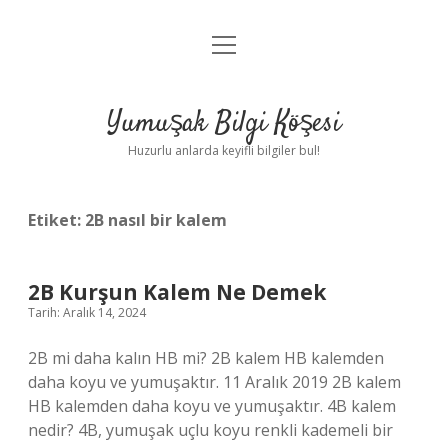
menüyü
Anasayfa
aç
Gizlilik Politikası
Yumuşak Bilgi Köşesi
Yasal Uyarı
Huzurlu anlarda keyifli bilgiler bul!
Hakkımızda
Etiket:
2B nasıl bir kalem
2B Kurşun Kalem Ne Demek
Tarih: Aralık 14, 2024
2B mi daha kalın HB mi? 2B kalem HB kalemden
daha koyu ve yumuşaktır. 11 Aralık 2019 2B kalem
HB kalemden daha koyu ve yumuşaktır. 4B kalem
nedir? 4B, yumuşak uçlu koyu renkli kademeli bir