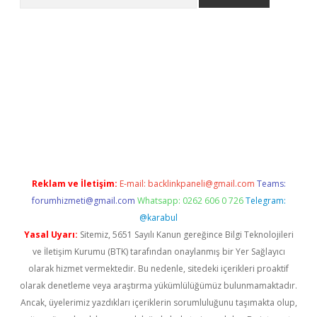
etexper indir
elexbetgiris.org
Reklam ve İletişim:
E-mail:
backlinkpaneli@gmail.com
Teams:
forumhizmeti@gmail.com
Whatsapp: 0262 606 0 726
Telegram:
@karabul
Yasal Uyarı:
Sitemiz, 5651 Sayılı Kanun gereğince Bilgi Teknolojileri
ve İletişim Kurumu (BTK) tarafından onaylanmış bir Yer Sağlayıcı
olarak hizmet vermektedir. Bu nedenle, sitedeki içerikleri proaktif
olarak denetleme veya araştırma yükümlülüğümüz bulunmamaktadır.
Ancak, üyelerimiz yazdıkları içeriklerin sorumluluğunu taşımakta olup,