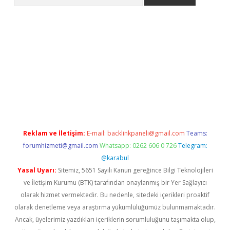
etexper indir
elexbetgiris.org
Reklam ve İletişim:
E-mail:
backlinkpaneli@gmail.com
Teams:
forumhizmeti@gmail.com
Whatsapp: 0262 606 0 726
Telegram:
@karabul
Yasal Uyarı:
Sitemiz, 5651 Sayılı Kanun gereğince Bilgi Teknolojileri
ve İletişim Kurumu (BTK) tarafından onaylanmış bir Yer Sağlayıcı
olarak hizmet vermektedir. Bu nedenle, sitedeki içerikleri proaktif
olarak denetleme veya araştırma yükümlülüğümüz bulunmamaktadır.
Ancak, üyelerimiz yazdıkları içeriklerin sorumluluğunu taşımakta olup,