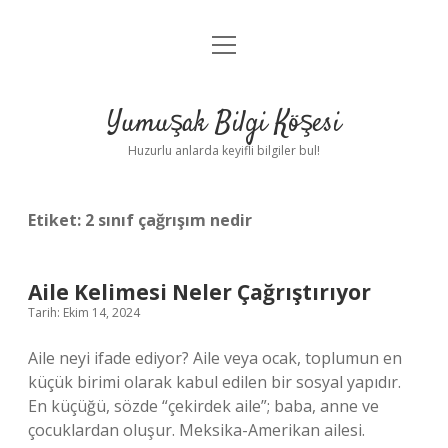
menüyü
Anasayfa
aç
Gizlilik Politikası
Yumuşak Bilgi Köşesi
Yasal Uyarı
Huzurlu anlarda keyifli bilgiler bul!
Hakkımızda
Etiket:
2 sınıf çağrışım nedir
Aile Kelimesi Neler Çağrıştırıyor
Tarih: Ekim 14, 2024
Aile neyi ifade ediyor? Aile veya ocak, toplumun en
küçük birimi olarak kabul edilen bir sosyal yapıdır.
En küçüğü, sözde “çekirdek aile”; baba, anne ve
çocuklardan oluşur. Meksika-Amerikan ailesi.