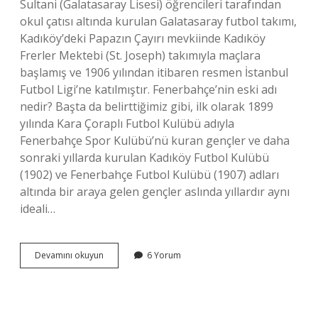
Sultani (Galatasaray Lisesi) öğrencileri tarafından
okul çatısı altında kurulan Galatasaray futbol takımı,
Kadıköy’deki Papazın Çayırı mevkiinde Kadıköy
Frerler Mektebi (St. Joseph) takımıyla maçlara
başlamış ve 1906 yılından itibaren resmen İstanbul
Futbol Ligi’ne katılmıştır. Fenerbahçe’nin eski adı
nedir? Başta da belirttiğimiz gibi, ilk olarak 1899
yılında Kara Çoraplı Futbol Kulübü adıyla
Fenerbahçe Spor Kulübü’nü kuran gençler ve daha
sonraki yıllarda kurulan Kadıköy Futbol Kulübü
(1902) ve Fenerbahçe Futbol Kulübü (1907) adları
altında bir araya gelen gençler aslında yıllardır aynı
ideali…
Fenerbahçenin
Devamını okuyun
6 Yorum
Ilk
Maçı
Hangi
Takımdaydı