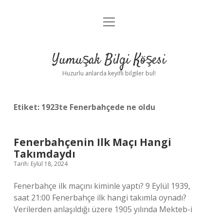
menüyü
Anasayfa
aç
Gizlilik Politikası
Yumuşak Bilgi Köşesi
Yasal Uyarı
Huzurlu anlarda keyifli bilgiler bul!
Hakkımızda
Etiket:
1923te Fenerbahçede ne oldu
Fenerbahçenin Ilk Maçı Hangi
Takımdaydı
Tarih: Eylül 18, 2024
Fenerbahçe ilk maçını kiminle yaptı? 9 Eylül 1939,
saat 21:00 Fenerbahçe ilk hangi takımla oynadı?
Verilerden anlaşıldığı üzere 1905 yılında Mekteb-i