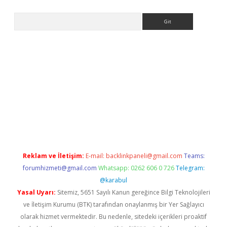
Arama
etexper indir
elexbetgiris.org
Reklam ve İletişim:
E-mail:
backlinkpaneli@gmail.com
Teams:
forumhizmeti@gmail.com
Whatsapp: 0262 606 0 726
Telegram:
@karabul
Yasal Uyarı:
Sitemiz, 5651 Sayılı Kanun gereğince Bilgi Teknolojileri
ve İletişim Kurumu (BTK) tarafından onaylanmış bir Yer Sağlayıcı
olarak hizmet vermektedir. Bu nedenle, sitedeki içerikleri proaktif