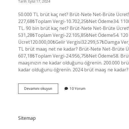
Tarih: Eylül 17, 2024
50.000 TL brüt kaç net? Brüt-Nete Net-Brüte Ücret
227,68₺Toplam Vergi-10.702,25₺Net Ödeme34. 110000
TL. 90 bin brüt kaç net? Brüt-Nete Net-Brüte Ücre
531,28₺Toplam Vergi-22.105,85₺Net Ödeme54. 120 
Ücret120.000,00₺Gelir Vergisi32.299,57₺Damga Ve
TL brüt maaş net ne kadar? Brüt-Nete Net-Brüte Ü
607,18₺Toplam Vergi-24.956,75₺Net Ödeme58. Brüt 
maaşınızın ne kadar olduğunu öğrenin. 200.000 brüt
kadar olduğunu öğrenin. 2024 brüt maaş ne kadar? 2
100
Devamını okuyun
10 Yorum
Bin
Brüt
Kaç
Net
Sitemap