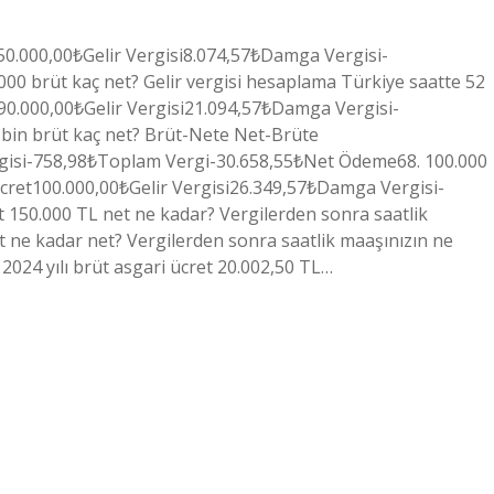
50.000,00₺Gelir Vergisi8.074,57₺Damga Vergisi-
 brüt kaç net? Gelir vergisi hesaplama Türkiye saatte 52
t90.000,00₺Gelir Vergisi21.094,57₺Damga Vergisi-
bin brüt kaç net? Brüt-Nete Net-Brüte
rgisi-758,98₺Toplam Vergi-30.658,55₺Net Ödeme68. 100.000
cret100.000,00₺Gelir Vergisi26.349,57₺Damga Vergisi-
150.000 TL net ne kadar? Vergilerden sonra saatlik
 ne kadar net? Vergilerden sonra saatlik maaşınızın ne
024 yılı brüt asgari ücret 20.002,50 TL…