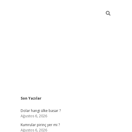
Sidebar
Son Yazılar
https://hiltonbet-giris.com/
betexper i
Dolar hangi ülke basar ?
Ağustos 6, 2026
Kumrular pirinç yer mi ?
Ağustos 6, 2026