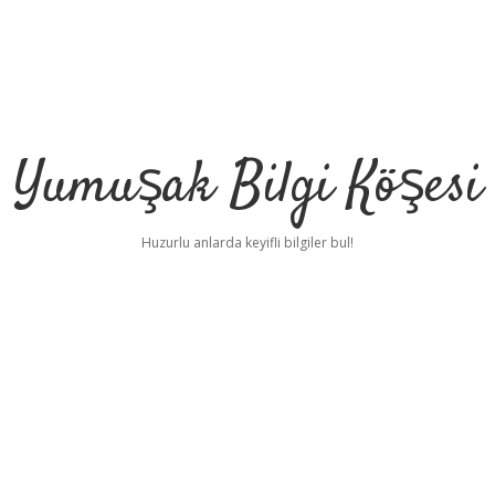
Yumuşak Bilgi Köşesi
Huzurlu anlarda keyifli bilgiler bul!