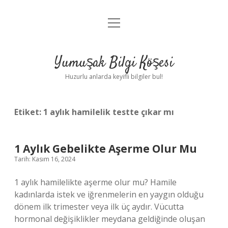
menüyü
Anasayfa
aç
Gizlilik Politikası
Yumuşak Bilgi Köşesi
Yasal Uyarı
Huzurlu anlarda keyifli bilgiler bul!
Hakkımızda
Etiket:
1 aylık hamilelik testte çıkar mı
1 Aylık Gebelikte Aşerme Olur Mu
Tarih: Kasım 16, 2024
1 aylık hamilelikte aşerme olur mu? Hamile
kadınlarda istek ve iğrenmelerin en yaygın olduğu
dönem ilk trimester veya ilk üç aydır. Vücutta
hormonal değişiklikler meydana geldiğinde oluşan