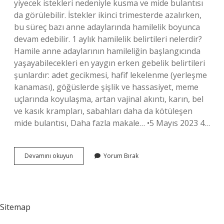
yiyecek istekleri nedeniyle kusma ve mide bulantısı
da görülebilir. İstekler ikinci trimesterde azalırken,
bu süreç bazı anne adaylarında hamilelik boyunca
devam edebilir. 1 aylık hamilelik belirtileri nelerdir?
Hamile anne adaylarının hamileliğin başlangıcında
yaşayabilecekleri en yaygın erken gebelik belirtileri
şunlardır: adet gecikmesi, hafif lekelenme (yerleşme
kanaması), göğüslerde şişlik ve hassasiyet, meme
uçlarında koyulaşma, artan vajinal akıntı, karın, bel
ve kasık krampları, sabahları daha da kötüleşen
mide bulantısı, Daha fazla makale… •5 Mayıs 2023 4…
1
Devamını okuyun
Yorum Bırak
Aylık
Gebelikte
Aşerme
Olur
Mu
Sitemap