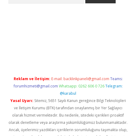
etexper indir
elexbetgiris.org
Reklam ve İletişim:
E-mail:
backlinkpaneli@gmail.com
Teams:
forumhizmeti@gmail.com
Whatsapp: 0262 606 0 726
Telegram:
@karabul
Yasal Uyarı:
Sitemiz, 5651 Sayılı Kanun gereğince Bilgi Teknolojileri
ve İletişim Kurumu (BTK) tarafından onaylanmış bir Yer Sağlayıcı
olarak hizmet vermektedir. Bu nedenle, sitedeki içerikleri proaktif
olarak denetleme veya araştırma yükümlülüğümüz bulunmamaktadır.
Ancak, üyelerimiz yazdıkları içeriklerin sorumluluğunu taşımakta olup,