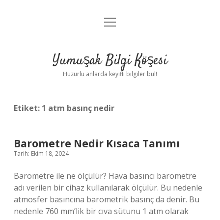
menüyü
Anasayfa
aç
Gizlilik Politikası
Yumuşak Bilgi Köşesi
Yasal Uyarı
Huzurlu anlarda keyifli bilgiler bul!
Hakkımızda
Etiket:
1 atm basınç nedir
Barometre Nedir Kısaca Tanımı
Tarih: Ekim 18, 2024
Barometre ile ne ölçülür? Hava basıncı barometre
adı verilen bir cihaz kullanılarak ölçülür. Bu nedenle
atmosfer basıncına barometrik basınç da denir. Bu
nedenle 760 mm’lik bir cıva sütunu 1 atm olarak