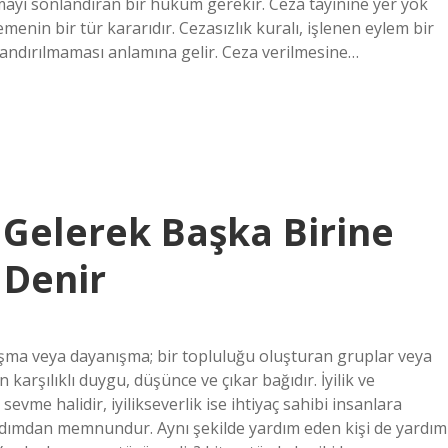
ayı sonlandıran bir hüküm gerekir. Ceza tayinine yer yok
nin bir tür kararıdır. Cezasızlık kuralı, işlenen eylem bir
zalandırılmaması anlamına gelir. Ceza verilmesine…
a Gelerek Başka Birine
 Denir
şma veya dayanışma; bir topluluğu oluşturan gruplar veya
 karşılıklı duygu, düşünce ve çıkar bağıdır. İyilik ve
vme halidir, iyilikseverlik ise ihtiyaç sahibi insanlara
 yardımdan memnundur. Aynı şekilde yardım eden kişi de yardım