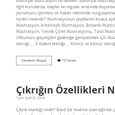
Editoryal illüstrasyon ne demek? Editoryal illüstras
Yazılar
ilgili konularda, olaylar ve olgular arasında düşünse
yorumunu içermesi ve haber metninde vurgulanmayan 
türleri nelerdir? İllüstrasyonun çeşitlerini kısaca aç
İllüstrasyon, Arkeolojik İllüstrasyon, Botanik İllüs
İllüstrasyon, Teknik Çizim İllüstrasyonu, Tıbbi İllüst
Ufkunuzu geçmişten geleceğe genişletmek için illüst
tekniği. … 3. Kalem tekniği. … Kömür ve kömür tekniğ
Editoryal
Devamını okuyun
10 Yorum
Illüstrasyon
Nedir
Çıkrığın Özellikleri 
Tarih: Eylül 22, 2024
Çıkrık mantığı nedir? Basit bir makine olan eğirme ç