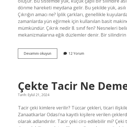
oluşur. Bu sistemde yük, küçük çaplı bir silindire as
dönme hareketi meydana gelir. Bu şekilde yük, asılı ol
Çıkrığın amacı ne? İplik çarkları, genellikle kuyular
zamanlarda yün eğirmek için kullanılan basit makinel
mümkündür. Çıkrık nedir 8. sınıf fen? Nesneleri beli
mekanizmalarına eğik düzlemler denir. Bir silindirin
Çıkrığın
Devamını okuyun
12 Yorum
Özellikleri
Nedir
Çekte Tacir Ne Dem
Tarih: Eylül 21, 2024
Tacir çeki kimlere verilir? Tüccar çekleri, ticari iliş
Zanaatkarlar Odası’na kayıtlı kişilere verilen çekle
olarak adlandırılır. Tacir çeki ciro edilebilir mi? Çeki