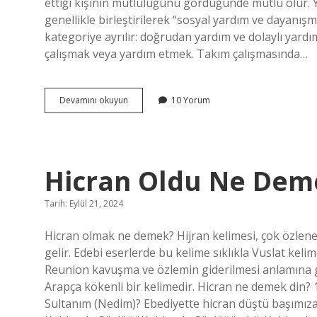
ettiği kişinin mutluluğunu gördüğünde mutlu olur. 
genellikle birleştirilerek “sosyal yardım ve dayanış
kategoriye ayrılır: doğrudan yardım ve dolaylı yardım.
çalışmak veya yardım etmek. Takım çalışmasında…
İNsanların
Devamını okuyun
10 Yorum
Bir
Araya
Gelerek
Başka
Birine
Hicran Oldu Ne Dem
Yardım
Etmesine
Ne
Tarih: Eylül 21, 2024
Denir
Hicran olmak ne demek? Hijran kelimesi, çok özle
gelir. Edebi eserlerde bu kelime sıklıkla Vuslat kelime
Reunion kavuşma ve özlemin giderilmesi anlamına ge
Arapça kökenli bir kelimedir. Hicran ne demek din? 1.
Sultanım (Nedim)? Ebediyette hicran düştü başımız