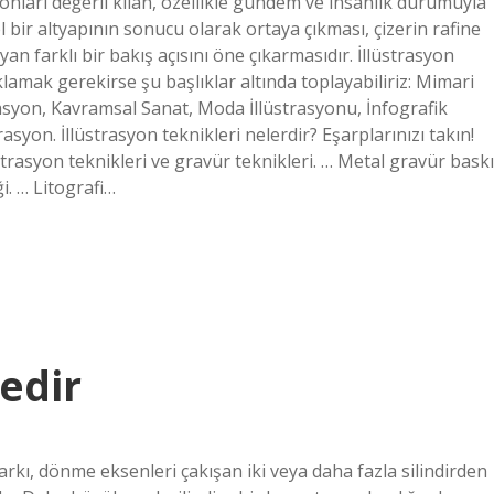
yonları değerli kılan, özellikle gündem ve insanlık durumuyla
l bir altyapının sonucu olarak ortaya çıkması, çizerin rafine
farklı bir bakış açısını öne çıkarmasıdır. İllüstrasyon
ıklamak gerekirse şu başlıklar altında toplayabiliriz: Mimari
trasyon, Kavramsal Sanat, Moda İllüstrasyonu, İnfografik
rasyon. İllüstrasyon teknikleri nelerdir? Eşarplarınızı takın!
rasyon teknikleri ve gravür teknikleri. … Metal gravür baskı
i. … Litografi…
Nedir
arkı, dönme eksenleri çakışan iki veya daha fazla silindirden