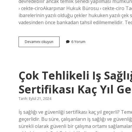
devredebilir ancak temlik senedi yapılması mümkü
› cekte-ciroAkarpınar Hukuk Bürosu › cekte-ciro Tac
ibarelerinin yazılı olduğu çekler hukuken yazılı çek sa
vadesinden önce bankadan tahsil edilmemelidir. Tedar
Çekte
Devamını okuyun
6 Yorum
Tacir
Ne
Demek
Çok Tehlikeli Iş Sağl
Sertifikası Kaç Yıl Ge
Tarih: Eylül 21, 2024
İş sağlığı ve güvenliği sertifikası kaç yıl geçerli? Tem
geçerlidir. Bu süre, çalışanların iş sağlığı ve güvenl
sürekli olarak güvenli bir çalışma ortamı sağlamalar