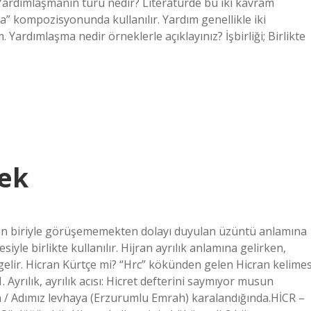
Yardımlaşmanın türü nedir? Literatürde bu iki kavram
ma” kompozisyonunda kullanılır. Yardım genellikle iki
 Yardımlaşma nedir örneklerle açıklayınız? İşbirliği; Birlikte
ek
nen biriyle görüşememekten dolayı duyulan üzüntü anlamına
siyle birlikte kullanılır. Hijran ayrılık anlamına gelirken,
lir. Hicran Kürtçe mi? “Hrc” kökünden gelen Hicran kelimes
 Ayrılık, ayrılık acısı: Hicret defterini saymıyor musun
a / Adımız levhaya (Erzurumlu Emrah) karalandığında.HİCR –