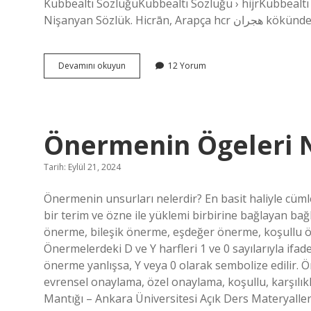
Kubbealtı SözlüğüKubbealtı Sözlüğü › hijrKubbealtı 
Nişanyan Sözlük.
Hicran
Devamını okuyun
12 Yorum
Oldu
Ne
Demek
Önermenin Ögeleri N
Tarih: Eylül 21, 2024
Önermenin unsurları nelerdir? En basit haliyle cü
bir terim ve özne ile yüklemi birbirine bağlayan bağ
önerme, bileşik önerme, eşdeğer önerme, koşullu ö
Önermelerdeki D ve Y harfleri 1 ve 0 sayılarıyla ifad
önerme yanlışsa, Y veya 0 olarak sembolize edilir. Ö
evrensel onaylama, özel onaylama, koşullu, karşılık
Mantığı – Ankara Üniversitesi Açık Ders Materyaller