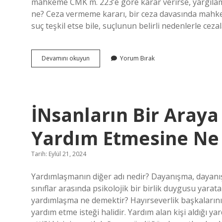
mahkeme CMK m. 223’e göre karar verirse, yargılam
ne? Ceza vermeme kararı, bir ceza davasında mahkeme
suç teşkil etse bile, suçlunun belirli nedenlerle ce
Hangisinde
Devamını okuyun
Yorum Bırak
Ceza
Verilmesine
Yer
Olmadığı
Kararı
İNsanların Bir Aray
Verilemez
Yardım Etmesine Ne
Tarih: Eylül 21, 2024
Yardımlaşmanın diğer adı nedir? Dayanışma, dayanı
sınıflar arasında psikolojik bir birlik duygusu yaratan
yardımlaşma ne demektir? Hayırseverlik başkalarını se
yardım etme isteği halidir. Yardım alan kişi aldığı