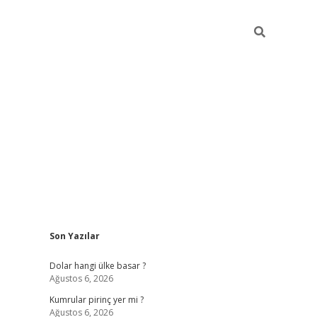
Sidebar
Son Yazılar
https://hiltonbet-giris.com/
betexper indir
elex
Dolar hangi ülke basar ?
Ağustos 6, 2026
Kumrular pirinç yer mi ?
Ağustos 6, 2026