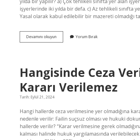
yılda bir yapılır? a) Çok tehlikeli sınıfta yer alan işye
işyerlerinde iki yılda bir defa. c) Az tehlikeli sınıfta y
Yasal olarak kabul edilebilir bir mazereti olmadığı t
Çok
Devamını okuyun
Yorum Bırak
Tehlikeli
Iş
Sağlığı
Ve
Güvenliği
Hangisinde Ceza Ver
Sertifikası
Kaç
Yıl
Kararı Verilemez
Geçerli
Tarih: Eylül 21, 2024
Hangi hallerde ceza verilmesine yer olmadığına karar
nedenle verilir: Failin suçsuz olması ve hukuki doku
hallerde verilir? “Karar verilmesine gerek olmadığı
kalması halinde hukuk yargılamasında verilebilecek 