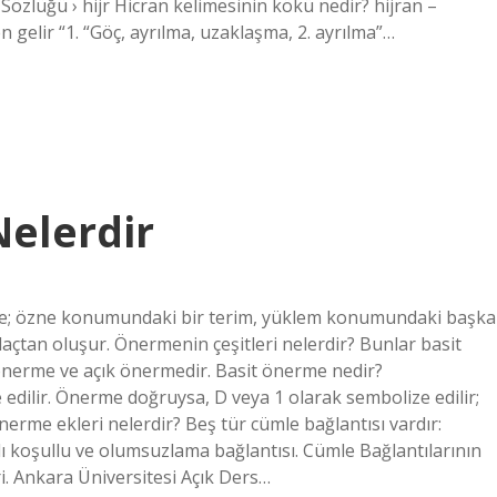
Sözlüğü › hijr Hicran kelimesinin kökü nedir? hijran –
 Hicrān, Arapça hcr هجران kökünden gelir “1. “Göç, ayrılma, uzaklaşma, 2. ayrılma”…
elerdir
mle; özne konumundaki bir terim, yüklem konumundaki başka
laçtan oluşur. Önermenin çeşitleri nelerdir? Bunlar basit
nerme ve açık önermedir. Basit önerme nedir?
e edilir. Önerme doğruysa, D veya 1 olarak sembolize edilir;
nerme ekleri nelerdir? Beş tür cümle bağlantısı vardır:
lı koşullu ve olumsuzlama bağlantısı. Cümle Bağlantılarının
i. Ankara Üniversitesi Açık Ders…