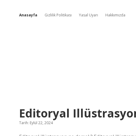
Anasayfa
Gizlilik Politikası
Yasal Uyarı
Hakkımızda
Yumuşak
Editoryal Illüstrasy
Bilgi
Tarih: Eylül 22, 2024
Köşesi