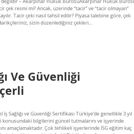
n değildir – Akarpınar Hukuk BürosuAkarpınar Hukuk Büros
ir çek resmi mi? Ancak, üzerinde “tacir” ve “tacir olmayan”
yılır. Tacir çeki nasıl tahsil edilir? Piyasa talebine göre, çek
ikçileriniz, sizin düzenlediğiniz çekleri…
ığı Ve Güvenliği
çerli
el İş Sağlığı ve Güvenliği Sertifikası Türkiye’de genellikle 3 yıl
iği konusundaki bilgilerini güncel tutmalarını ve işyerinde
ını amaçlamaktadır. Çok tehlikeli işyerlerinde İSG eğitim kaç