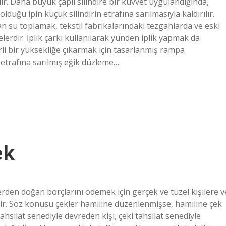
ılır. Daha büyük çaplı silindire bir kuvvet uygulandığında,
duğu ipin küçük silindirin etrafına sarılmasıyla kaldırılır.
dan su toplamak, tekstil fabrikalarındaki tezgahlarda ve eski
erdir. İplik çarkı kullanılarak yünden iplik yapmak da
rli bir yüksekliğe çıkarmak için tasarlanmış rampa
 etrafına sarılmış eğik düzleme…
ek
kilerden doğan borçlarını ödemek için gerçek ve tüzel kişilere v
rdir. Söz konusu çekler hamiline düzenlenmişse, hamiline çek
 tahsilat senediyle devreden kişi, çeki tahsilat senediyle